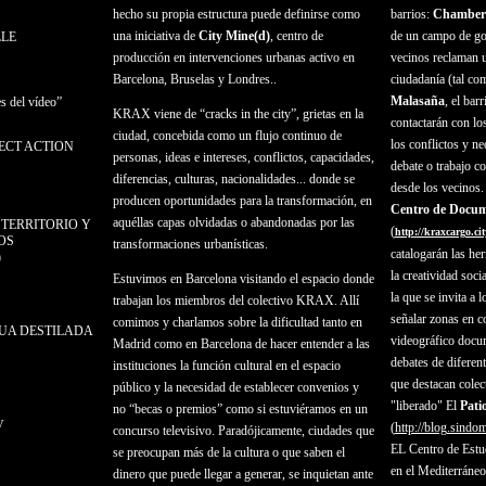
hecho su propia estructura puede definirse como
barrios:
Chamber
una iniciativa de
City Mine(d)
, centro de
de un campo de gol
LLE
producción en intervenciones urbanas activo en
vecinos reclaman u
Barcelona, Bruselas y Londres..
ciudadanía (tal co
Malasaña
, el bar
s del vídeo”
KRAX viene de “cracks in the city”, grietas en la
contactarán con lo
ciudad, concebida como un flujo continuo de
los conflictos y ne
RECT ACTION
personas, ideas e intereses, conflictos, capacidades,
debate o trabajo c
diferencias, culturas, nacionalidades... donde se
desde los vecinos.
producen oportunidades para la transformación, en
Centro de Docum
aquéllas capas olvidadas o abandonadas por las
L TERRITORIO Y
(
http://kraxcargo.ci
OS
transformaciones urbanísticas.
catalogarán las her
)
la creatividad soci
Estuvimos en Barcelona visitando el espacio donde
la que se invita a
trabajan los miembros del colectivo KRAX. Allí
señalar zonas en co
comimos y charlamos sobre la dificultad tanto en
AGUA DESTILADA
videográfico docum
Madrid como en Barcelona de hacer entender a las
debates de diferente
instituciones la función cultural en el espacio
que destacan colec
público y la necesidad de establecer convenios y
"liberado" El
Pati
no “becas o premios” como si estuviéramos en un
V
(
http://blog.sindom
concurso televisivo. Paradójicamente, ciudades que
EL Centro de Estu
se preocupan más de la cultura o que saben el
en el Mediterrán
dinero que puede llegar a generar, se inquietan ante