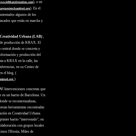
),
o en
www.lefthandrotation.com
). En el
arquesienchamberi.org
cumentados algunos de los
tacados que están en marcha y
 Creatividad Urbana (LAB)
,
o de producción de KRAX. El
central donde se concreta y
 información y producción del
ta a KRAX en la calle, las
nferencias, en su Centro de
 el blog. (
)
tymined.org
N!
Intervenciones concretas que
e en un barrio de Barcelona. Un
donde se recontextualizan,
neran herramientas encontradas
gación en Creatividad Urbana.
primer barrio “intervenido”, en
olaboración con grupos locales
inos l'Hostia, Miles de