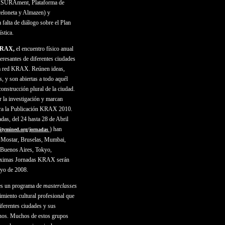
ASURAment, Plataforma de
celoneta y Almazen) y
 falta de diálogo sobre el Plan
stica.
KRAX,
el encuentro físico anual
nteresantes de diferentes ciudades
la red KRAX. Reúnen ideas,
s, y son abiertas a todo aquél
onstrucción plural de la ciudad.
r la investigación y marcan
ara la Publicación KRAX 2010.
das, del 24 hasta 28 de Abril
) han
citymined.org/jornadas
 Mostar, Bruselas, Mumbai,
 Buenos Aires, Tokyo,
róximas Jornadas KRAX serán
ayo de 2008.
es
un programa de
masterclasses
imiento cultural profesional que
iferentes ciudades y sus
nos. Muchos de estos grupos