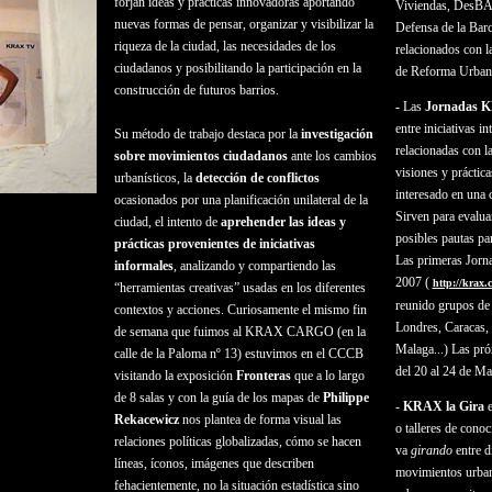
forjan ideas y prácticas innovadoras aportando
Viviendas, DesB
nuevas formas de pensar, organizar y visibilizar la
Defensa de la Bar
riqueza de la ciudad, las necesidades de los
relacionados con la
ciudadanos y posibilitando la participación en la
de Reforma Urbaní
construcción de futuros barrios.
-
Las
Jornadas 
entre iniciativas i
Su método de trabajo destaca por la
investigación
relacionadas con 
sobre movimientos ciudadanos
ante los cambios
visiones y práctica
urbanísticos, la
detección de conflictos
interesado en una c
ocasionados por una planificación unilateral de la
Sirven para evalua
ciudad, el intento de
aprehender las ideas y
posibles pautas p
prácticas provenientes de iniciativas
Las primeras Jorna
informales
, analizando y compartiendo las
2007 (
http://krax.
“herramientas creativas” usadas en los diferentes
reunido grupos de
contextos y acciones. Curiosamente el mismo fin
Londres, Caracas,
de semana que fuimos al KRAX CARGO (en la
Malaga...) Las p
calle de la Paloma nº 13) estuvimos en el CCCB
del 20 al 24 de M
visitando la exposición
Fronteras
que a lo largo
de 8 salas y con la guía de los mapas de
Philippe
-
KRAX la Gira
Rekacewicz
nos plantea de forma visual las
o talleres de conoc
relaciones políticas globalizadas, cómo se hacen
va
girando
entre d
líneas, íconos, imágenes que describen
movimientos urba
fehacientemente, no la situación estadística sino