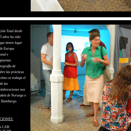
ción Total desde
 5 años ha sido
que tienen lugar
de Europa.
onal e
opuestas
rtografía de
obre las prácticas
 cómo se trabaja el
de las
colaboraciones nos
akett de Noruega o
de Hamburgo.
CIONES:
ax LAB: