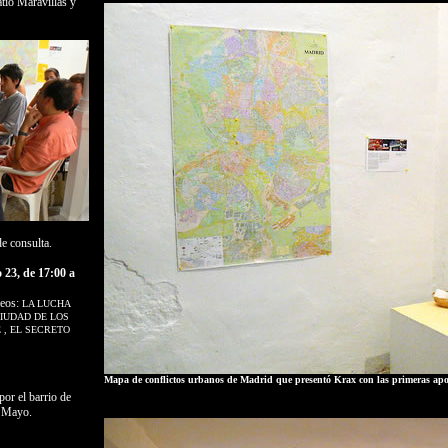
io Maravillas y
e consulta.
 23, de 17:00 a
deos:
LA LUCHA
CIUDAD DE LOS
 , EL SECRETO
Mapa de conflictos urbanos de Madrid que presentó Krax con las primeras apo
or el barrio de
e Mayo.