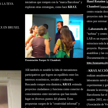
Hand Rotation
(
iniciativas que rompen con la “marca Barcelona” y
S LA TEVA
Chamberi
(
exploran otras estrategias, como hace
KRAX
.
www.p
centro estarán do
proyectos más des
otros por estrenar:
RAX EN BRUXEL
-
Laboratorio de
“turbina” y centr
LAB es un espacio 
estructura toda la
proyecto. Represen
asambleas y las co
Documentación o en
Presentación Parque Sí Chamberí.
http://kraxcargo.ci
Allí también es notable la falta de mecanismos
- KRAX ACCIÓ
participativos que logren un equilibrio entre los
realizan anualment
intereses económicos, sociales y culturales.
laboratorio móvil 
Buscando romper esta dinámica,
KRAX
estimula
experimentan y ge
proyectos ciudadanos y funciona como conector de
durante la investi
conocimientos entre iniciativas que han tenido
Barceloneta fue el 
lugar en diversos puntos del planeta. Estas
octubre 2003, en c
propuestas surgen de la “creatividad informal” y
(Asociación de Vec