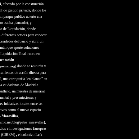
í
, afectado por la construcción
f de gestión privada, donde los
n parque público abierto a la
mo estaba planeado); y
rio de Liquidación, donde
s diferentes actores para conocer
cesidades del barrio y abrir un
omún que aporte soluciones
 Liquidación Total trueca en
entación
) donde se reunirán y
tymined.org
ramientas de acción directa para
al, una cartografía “en blanco” en
 los ciudadanos de Madrid a
nflicto, ua muestra de material
ental y presentaciones y
s iniciativas locales entre las
tivos como el nuevo espacio
o Maravillas,
inio.net/blog/patio_maravillas
),
dios e Investigaciones Europeas
eo (CIREM)
,
el colectivo
Left