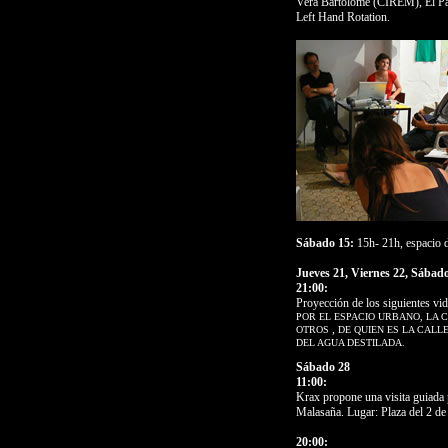
Vera Bartolome (CIREM), El Pat
Left Hand Rotation.
Sábado 15:
15h- 21h, espacio d
Jueves 21, Viernes 22, Sábado
21:00:
Proyección de los siguientes vi
POR EL ESPACIO URBANO, LA 
,
OTROS
DE QUIEN ES LA CALLE
DEL AGUA DESTILADA.
Sábado 28
11:00:
Krax propone una visita guiada p
Malasaña. Lugar: Plaza del 2 d
20:00: