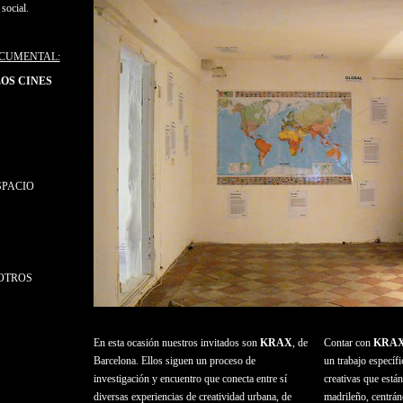
social.
CUMENTAL:
LOS CINES
ESPACIO
 OTROS
En esta ocasión nuestros invitados son
KRAX
, de
Contar con
KRA
Barcelona. Ellos siguen un proceso de
un trabajo específi
investigación y encuentro que conecta entre sí
creativas que están
diversas experiencias de creatividad urbana, de
madrileño, centrán