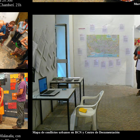
al 20.30h
Muro
 Chamberí. 21h
Mapa de conflictos urbanos en BCN y Centro de Documentación
Malasaña, con