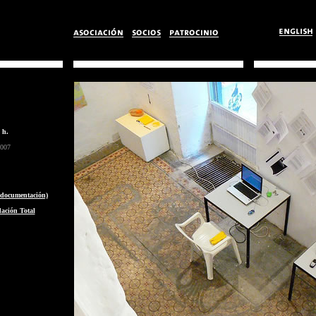
 h.
2007
documentación)
ación Total