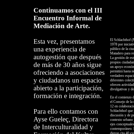
Continuamos con el III
Encuentro Informal de
Mediación de Arte.
Esta vez, presentamos
El Schlachthof (
1978 por iniciat
una experiencia de
público de la ciu
Matadero para rec
autogestión que después
La gestión de est
propios ciudadan
de más de 30 años sigue
un apoyo económi
ofreciendo a asociaciones
permitirá hasta n
verdadero espaci
y ciudadanos un espacio
diferentes colect
ofrecen actividad
abierto a la participación,
divulgativas y de
formación e integración.
En el comienzo d
el Consejo de la
12 en colaboraci
Para ello contamos con
Schlachthof que 
discusión y de p
Ayse Gueleç, Directora
contexto urbano y
ejes conceptuales
de Interculturalidad y
contemporáneo. E
dieron cita 40 ex