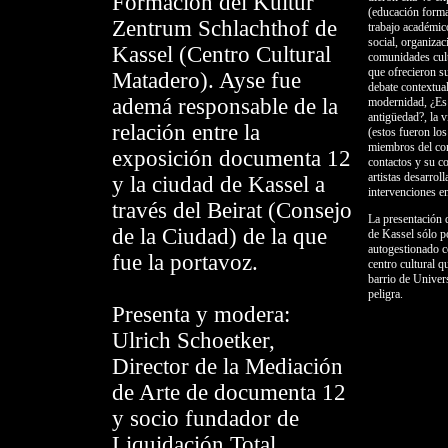
Formación del Kultur
(educación formal
Zentrum Schlachthof de
trabajo académico
social, organizac
Kassel (Centro Cultural
comunidades cult
que ofrecieron s
Matadero). Ayse fue
debate contextual
ademá responsable de la
modernidad, ¿Es
antigüedad?, la 
relación entre la
(estos fueron lo
miembros del con
exposición documenta 12
contactos y su co
artistas desarrol
y la ciudad de Kassel a
intervenciones en
través del Beirat (Consejo
La presentación 
de la Ciudad) de la que
de Kassel sólo p
autogestionado c
fue la portavoz.
centro cultural q
barrio de Univer
peligra.
Presenta y modera:
Ulrich Schoetker,
Director de la Mediación
de Arte de documenta 12
y socio fundador de
Liquidación Total.